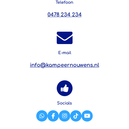
Telefoon
0478 234 234
E-mail
info@kampeernouwens.nl
Socials
W
F
I
T
Y
h
a
n
i
o
a
c
s
k
u