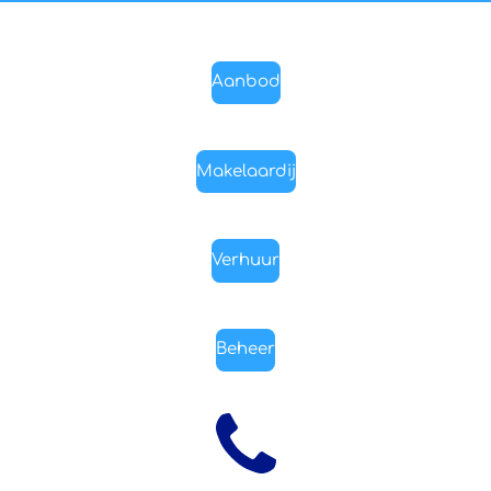
Aanbod
Makelaardij
Verhuur
Beheer