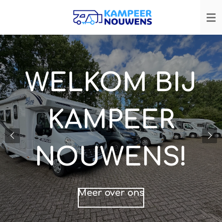
Ga
direct
naar
de
hoofdinhoud
WELKOM BIJ
KAMPEER
NOUWENS!
Meer over ons