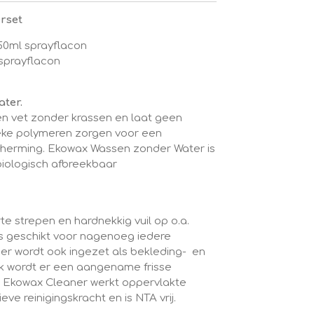
rset
50ml sprayflacon
sprayflacon
ter.
l en vet zonder krassen en laat geen
ieke polymeren zorgen voor een
herming. Ekowax Wassen zonder Water is
 biologisch afbreekbaar
te strepen en hardnekkig vuil op o.a.
s geschikt voor nagenoeg iedere
r wordt ook ingezet als bekleding- en
ruik wordt er een aangename frisse
. Ekowax Cleaner werkt oppervlakte
eve reinigingskracht en is NTA vrij.