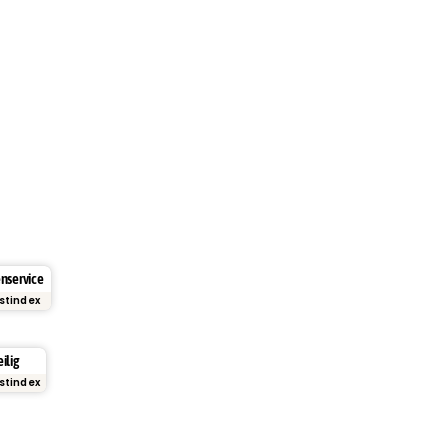
enservice
stindex
ilig
stindex