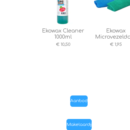
Ekowax Cleaner
Ekowax
1000ml
Microvezeld
€ 10,50
€ 1,95
Aanbod
Makelaardij