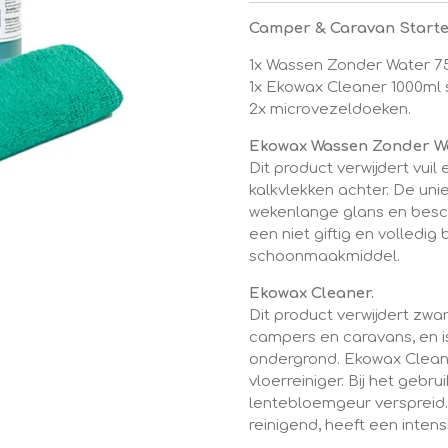
Camper & Caravan Starte
1x Wassen Zonder Water 7
1x Ekowax Cleaner 1000ml 
2x microvezeldoeken.
Ekowax Wassen Zonder Wa
Dit product verwijdert vui
kalkvlekken achter. De un
wekenlange glans en besc
een niet giftig en volledig
schoonmaakmiddel.
Ekowax Cleaner.
Dit product verwijdert zwar
campers en caravans, en i
ondergrond. Ekowax Cleane
vloerreiniger. Bij het geb
lentebloemgeur verspreid
reinigend, heeft een intensi